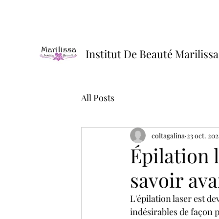
Institut De Beauté Mariliss
All Posts
coltagalina
23 oct. 202
Épilation 
savoir ava
L'épilation laser est d
indésirables de façon 