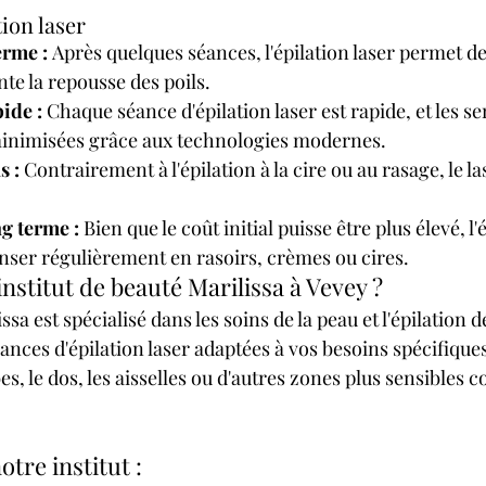
tion laser
erme :
 Après quelques séances, l'épilation laser permet de
e la repousse des poils.
ide :
 Chaque séance d'épilation laser est rapide, et les se
minimisées grâce aux technologies modernes.
s :
 Contrairement à l'épilation à la cire ou au rasage, le las
g terme :
 Bien que le coût initial puisse être plus élevé, l'
nser régulièrement en rasoirs, crèmes ou cires.
institut de beauté Marilissa à Vevey ?
issa est spécialisé dans les soins de la peau et l'épilation dé
ces d'épilation laser adaptées à vos besoins spécifiques,
es, le dos, les aisselles ou d'autres zones plus sensibles 
tre institut :