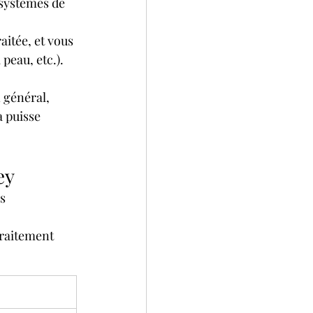
systèmes de 
itée, et vous 
 peau, etc.).
 général, 
 puisse 
ey
s 
traitement 