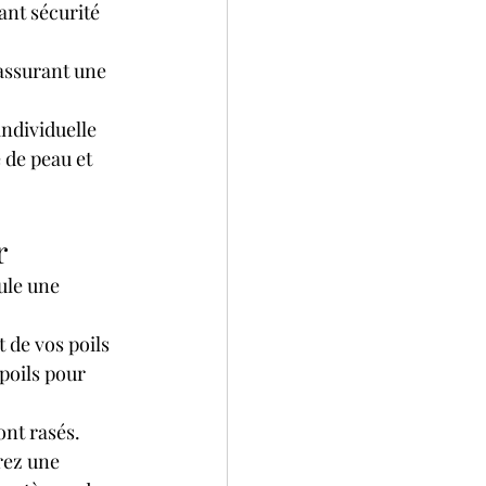
ant sécurité 
 assurant une 
ndividuelle 
de peau et 
r
ule une 
 de vos poils 
poils pour 
sont rasés.
rez une 