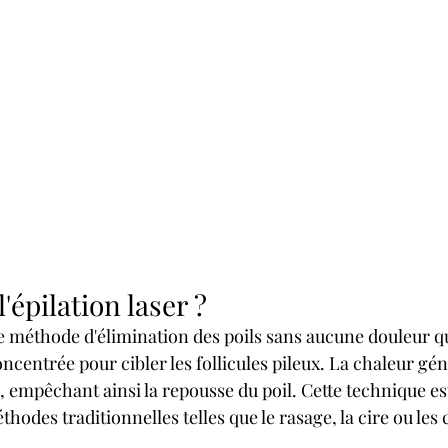
'épilation laser ?
ne méthode d'élimination des poils sans aucune douleur qui
ncentrée pour cibler les follicules pileux. La chaleur gén
ule, empêchant ainsi la repousse du poil. Cette technique e
thodes traditionnelles telles que le rasage, la cire ou les