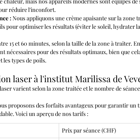
de chaleur, mais nos appareils modernes sont équipés de 
ur réduire l'inconfort.
nce :
 Nous appliquons une crème apaisante sur la zone tra
s pour optimiser les résultats (éviter le soleil, hydrater la
 15 et 60 minutes, selon la taille de la zone à traiter. En
nt nécessaires pour des résultats optimaux, bien que cela
t les types de poils.
tion laser à l'institut Marilissa de Vev
n laser varient selon la zone traitée et le nombre de séance
 nous proposons des forfaits avantageux pour garantir un 
able. Voici un aperçu de nos tarifs :
Prix par séance (CHF)