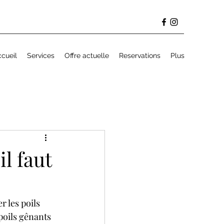
cueil
Services
Offre actuelle
Reservations
Plus
il faut
 les poils 
poils gênants 