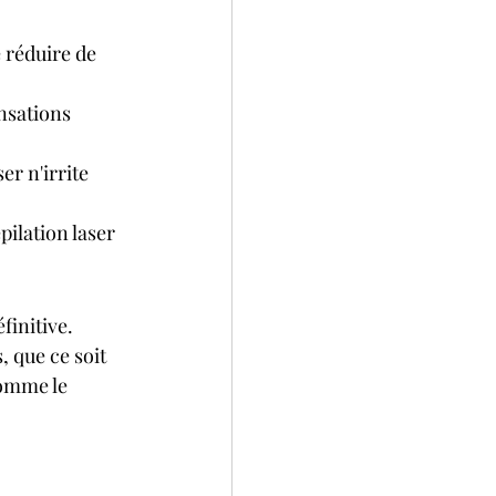
 réduire de 
nsations 
er n'irrite 
épilation laser 
finitive. 
 que ce soit 
comme le 