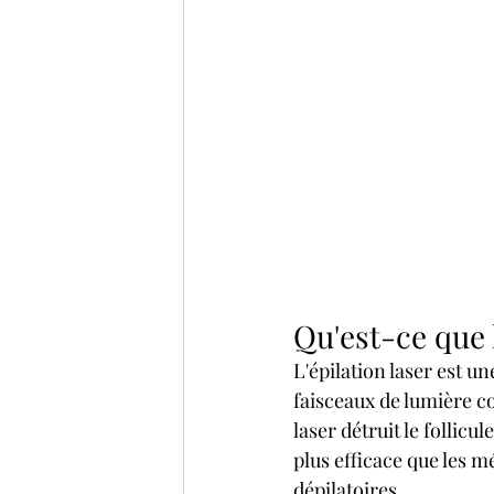
Qu'est-ce que l
L'épilation laser est u
faisceaux de lumière co
laser détruit le follic
plus efficace que les mé
dépilatoires.