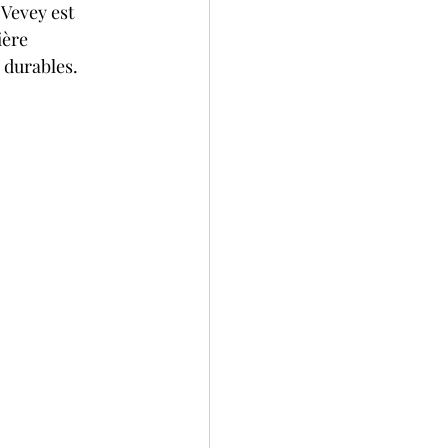
 Vevey est 
ière 
 durables.